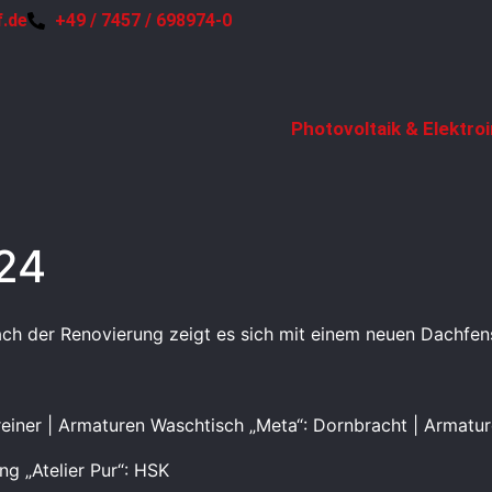
f.de
+49 / 7457 / 698974-0
Photovoltaik & Elektroi
24
h der Renovierung zeigt es sich mit einem neuen Dachfens
hreiner | Armaturen Waschtisch „Meta“: Dornbracht | Armatu
g „Atelier Pur“: HSK